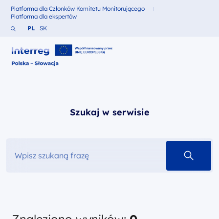
Platforma dla Członków Komitetu Monitorującego
Fundusze dla
Platforma dla ekspertów
Fundusze dla
Szukaj w serwisie
Zmień język na Polski
Zmień język na Słowacki
PL
SK
Interreg Polska – Słowacja 2021-2027
Szukaj w serwisie
szukaj 