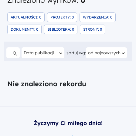
Znaleziono wyników:
0
AKTUALNOŚCI: 0
PROJEKTY: 0
WYDARZENIA: 0
ZNALEZIONE WYNIKI SZUKANIA
ZNALEZIONE WYNIKI SZUKANIA
ZNALEZIONE WYNIK
DOKUMENTY: 0
BIBLIOTEKA: 0
STRONY: 0
ZNALEZIONE WYNIKI SZUKANIA
ZNALEZIONE WYNIKI SZUKANIA
ZNALEZIONE WYNIKI 
Filtruj według
Aktualnie sortujesz wed
Data publikacji
sortuj wg:
od najnowszych
Szukaj w treści
Nie znaleziono rekordu
Życzymy Ci miłego dnia!