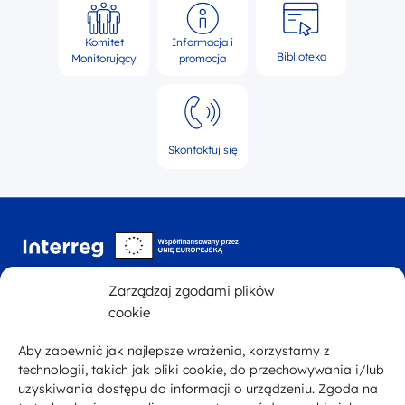
Komitet
Informacja i
Biblioteka
Monitorujący
promocja
Skontaktuj się
Interreg NEXT Polska-
Zarządzaj zgodami plików
cookie
Telefon
+48 12 444 15 00
Aby zapewnić jak najlepsze wrażenia, korzystamy z
E-mail
kontakt@plsk.eu
technologii, takich jak pliki cookie, do przechowywania i/lub
Adres
ul. Halicka 9, 31-036 Kraków
uzyskiwania dostępu do informacji o urządzeniu. Zgoda na