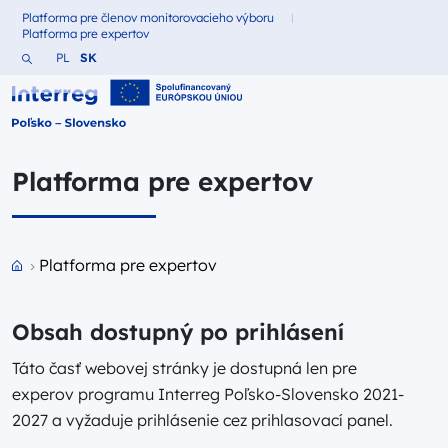
Platforma pre členov monitorovacieho výboru
Fundusze dla
Platforma pre expertov
Fundusze dla
Vyhľadajte webovú stránku
Zmień język na Polština
Zmień język na Slovenčina
PL
SK
Interreg Polska – Słowacja 2021-2027
Platforma pre expertov
Przejdź do strony głównej portalu
Platforma pre expertov
Obsah dostupný po prihlásení
Táto časť webovej stránky je dostupná len pre
experov programu Interreg Poľsko-Slovensko 2021-
2027 a vyžaduje prihlásenie cez prihlasovací panel.