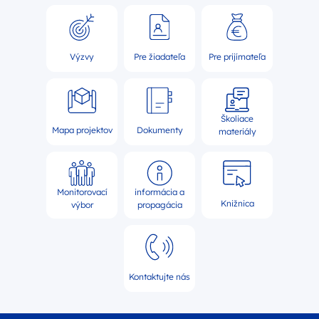
Výzvy
Pre žiadateľa
Pre prijímateľa
Školiace
Mapa projektov
Dokumenty
materiály
Monitorovací
informácia a
Knižnica
výbor
propagácia
Kontaktujte nás