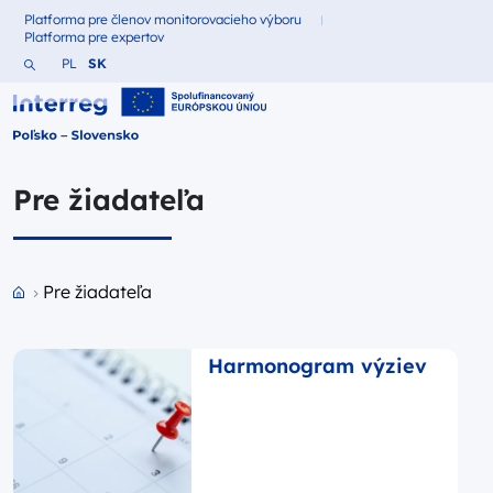
Platforma pre členov monitorovacieho výboru
Fundusze dla
Platforma pre expertov
Fundusze dla
Vyhľadajte webovú stránku
Zmień język na Polština
Zmień język na Slovenčina
PL
SK
Interreg Polska – Słowacja 2021-2027
Pre žiadateľa
Przejdź do strony głównej portalu
Pre žiadateľa
Harmonogram výziev