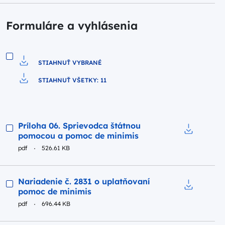
Formuláre a vyhlásenia
STIAHNUŤ VYBRANÉ
Pobierz do pliku
STIAHNUŤ VŠETKY: 11
Pobierz do pliku
Podgląd
Príloha 06. Sprievodca štátnou
pomocou a pomoc de minimis
Pobierz do
pdf
526.61 KB
Podgląd
Nariadenie č. 2831 o uplatňovaní
pomoc de minimis
Pobierz do
pdf
696.44 KB