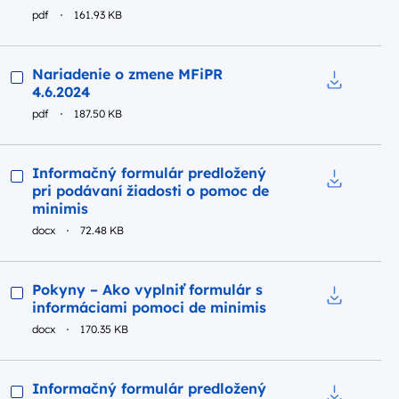
Pobierz do
pdf
161.93 KB
Podgląd
Nariadenie o zmene MFiPR
4.6.2024
Pobierz do
pdf
187.50 KB
Podgląd
Informačný formulár predložený
pri podávaní žiadosti o pomoc de
Pobierz do
minimis
docx
72.48 KB
Podgląd
Pokyny – Ako vyplniť formulár s
informáciami pomoci de minimis
Pobierz do
docx
170.35 KB
Podgląd
Informačný formulár predložený