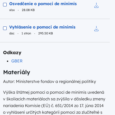
Podgląd
Osvedčenie o pomoci de minimis
xlsx
28.08 KB
Pobierz do
Podgląd
Vyhlásenie o pomoci de minimis
doc
1 stron
295.50 KB
Pobierz do
Odkazy
GBER
Materiály
Autor: Ministerstve fondov a regionálnej politiky
Výška štátnej pomoci a pomoci de minimis uvedená
v školiacich materiáloch sa zvýšila v dôsledku zmeny
nariadenia Komisie (EÚ) č. 651/2014 zo 17. júna 2014
o vyhlásení určitých kategórií pomoci za zlučiteľné s