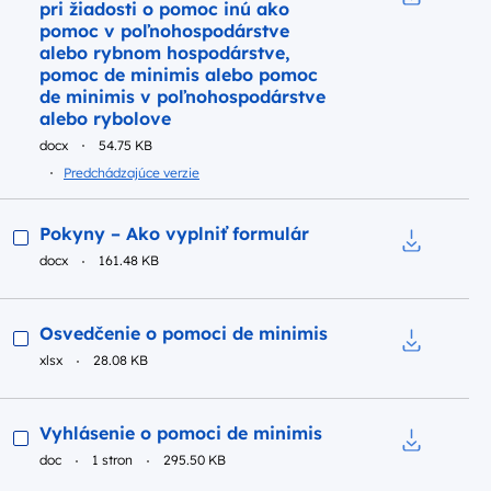
pri žiadosti o pomoc inú ako
Pobierz do
pomoc v poľnohospodárstve
alebo rybnom hospodárstve,
pomoc de minimis alebo pomoc
de minimis v poľnohospodárstve
alebo rybolove
docx
54.75 KB
Predchádzajúce verzie
Podgląd
Pokyny – Ako vyplniť formulár
docx
161.48 KB
Pobierz do
Podgląd
Osvedčenie o pomoci de minimis
xlsx
28.08 KB
Pobierz do
Podgląd
Vyhlásenie o pomoci de minimis
doc
1 stron
295.50 KB
Pobierz do