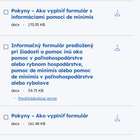
Podgląd
Pokyny – Ako vyplniť formulár s
informáciami pomoci de minimis
Pobierz do
docx
170.35 KB
Podgląd
Informačný formulár predložený
pri žiadosti o pomoc inú ako
Pobierz do
pomoc v poľnohospodárstve
alebo rybnom hospodárstve,
pomoc de minimis alebo pomoc
de minimis v poľnohospodárstve
alebo rybolove
docx
54.75 KB
Predchádzajúce verzie
Podgląd
Pokyny – Ako vyplniť formulár
docx
161.48 KB
Pobierz do