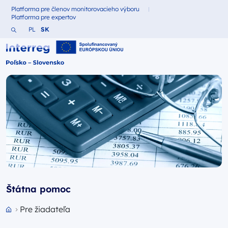
Platforma pre členov monitorovacieho výboru
Fundusze dla
Platforma pre expertov
Fundusze dla
Vyhľadajte webovú stránku
Zmień język na Polština
Zmień język na Slovenčina
PL
SK
Interreg Polska – Słowacja 2021-2027
Štátna pomoc
Pre žiadateľa
Przejdź do strony głównej portalu