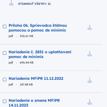
STIAHNUŤ VŠETKY: 11
Pobierz do pliku
Podgląd
Príloha 06. Sprievodca štátnou
pomocou a pomoc de minimis
Pobierz do
pdf
526.61 KB
Podgląd
Nariadenie č. 2831 o uplatňovaní
pomoc de minimis
Pobierz do
pdf
696.44 KB
Podgląd
Nariadenie MFiPR 11.12.2022
pdf
187.48 KB
Pobierz do
Podgląd
Nariadenie o zmene MFiPR
14.11.2023