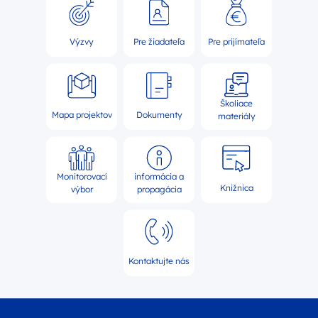
Výzvy
Pre žiadateľa
Pre prijímateľa
Školiace
Mapa projektov
Dokumenty
materiály
Monitorovací
informácia a
Knižnica
výbor
propagácia
Kontaktujte nás