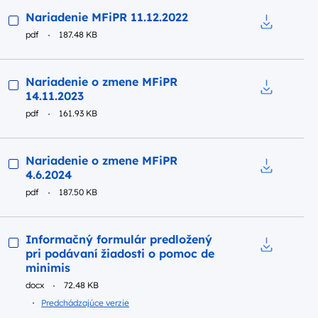
Podgląd
Nariadenie MFiPR 11.12.2022
pdf
187.48 KB
Pobierz do
Podgląd
Nariadenie o zmene MFiPR
14.11.2023
Pobierz do
pdf
161.93 KB
Podgląd
Nariadenie o zmene MFiPR
4.6.2024
Pobierz do
pdf
187.50 KB
Podgląd
Informačný formulár predložený
pri podávaní žiadosti o pomoc de
Pobierz do
minimis
docx
72.48 KB
Predchádzajúce verzie