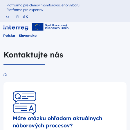
Platforma pre členov monitorovacieho výboru
Fundusze dla
Platforma pre expertov
Fundusze dla
Vyhľadajte webovú stránku
Zmień język na Polština
Zmień język na Slovenčina
PL
SK
Interreg Polska – Słowacja 2021-2027
Kontaktujte nás
Przejdź do strony głównej portalu
Máte otázku ohľadom aktuálnych
náborových procesov?