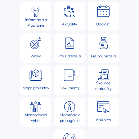
Informácia o
Aktuality
Udalosti
Programe
Výzvy
Pre žiadateľa
Pre prijímateľa
Školiace
Mapa projektov
Dokumenty
materiály
Monitorovací
informácia a
Knižnica
výbor
propagácia