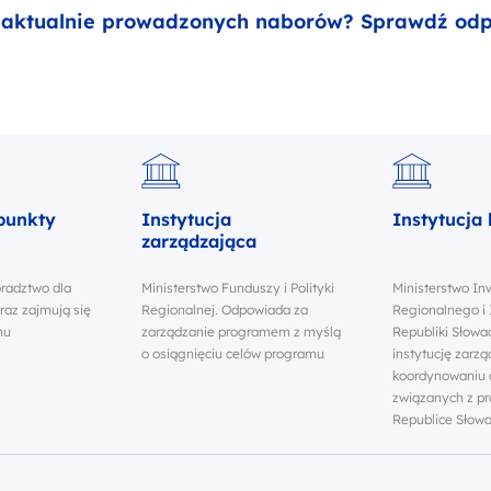
 aktualnie prowadzonych naborów? Sprawdź odpo
punkty
Instytucja
Instytucja
zarządzająca
oradztwo dla
Ministerstwo Funduszy i Polityki
Ministerstwo In
az zajmują się
Regionalnej. Odpowiada za
Regionalnego i 
mu
zarządzanie programem z myślą
Republiki Słowac
o osiągnięciu celów programu
instytucję zarz
koordynowaniu 
związanych z 
Republice Słowa