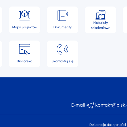
Materiały
Mapa projektów
Dokumenty
szkoleniowe
Biblioteka
Skontaktuj się
 NEXT Polska-Słowacja 2021-2027 - logotyp
E-mail
kontakt@plsk.
Deklaracja dostępności