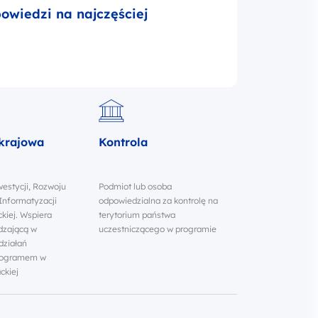
wiedzi na najczęściej
 krajowa
Kontrola
westycji, Rozwoju
Podmiot lub osoba
Informatyzacji
odpowiedzialna za kontrolę na
kiej. Wspiera
terytorium państwa
ądzającą w
uczestniczącego w programie
działań
programem w
ckiej