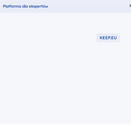
Fundusze dla
Platforma dla ekspertów
KEEP.EU
-2027