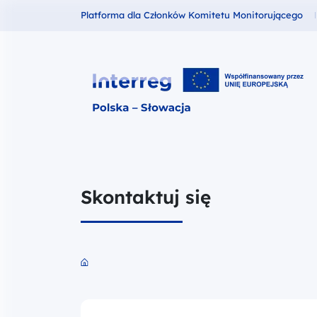
Fundusze dla
Platforma dla Członków Komitetu Monitorującego
Interreg Polska – Słowacja 2021
Skontaktuj się
Przejdź do strony głównej portalu