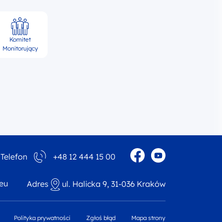
Komitet
Monitorujący
Profil w portalu Facebo
Profil w portalu Yo
Telefon
+48 12 444 15 00
eu
Adres
ul. Halicka 9, 31-036 Kraków
Polityka prywatności
Zgłoś błąd
Mapa strony