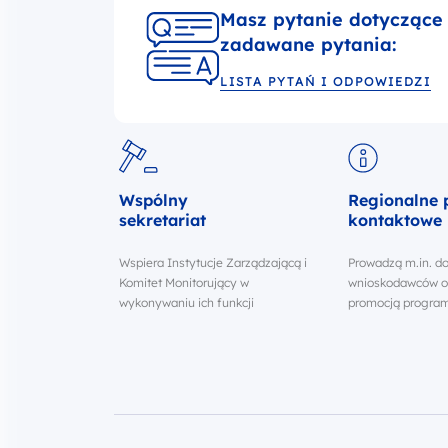
Masz pytanie dotyczące
zadawane pytania:
LISTA PYTAŃ I ODPOWIEDZI
Wspólny
Regionalne 
sekretariat
kontaktowe
Wspiera Instytucje Zarządzającą i
Prowadzą m.in. d
Komitet Monitorujący w
wnioskodawców or
wykonywaniu ich funkcji
promocją progra