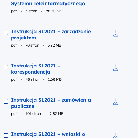
Pobierz do
Systemu Teleinformatycznego
pdf
5 stron
98.20 KB
Podgląd
Instrukcja SL2021 – zarządzanie
projektem
Pobierz do
pdf
70 stron
3.92 MB
Podgląd
Instrukcja SL2021 –
korespondencja
Pobierz do
pdf
48 stron
1.68 MB
Podgląd
Instrukcja SL2021 – zamówienia
publiczne
Pobierz do
pdf
101 stron
2.82 MB
Podgląd
Instrukcja SL2021 – wnioski o