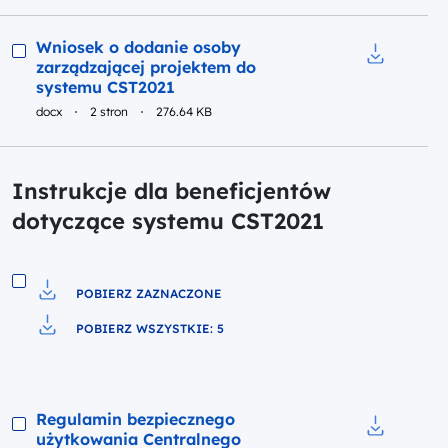
Podgląd
Wniosek o dodanie osoby
zarządzającej projektem do
Pobierz do
systemu CST2021
docx
2 stron
276.64 KB
Instrukcje dla beneficjentów
dotyczące systemu CST2021
POBIERZ ZAZNACZONE
Pobierz do pliku
POBIERZ WSZYSTKIE: 5
Pobierz do pliku
Podgląd
Regulamin bezpiecznego
użytkowania Centralnego