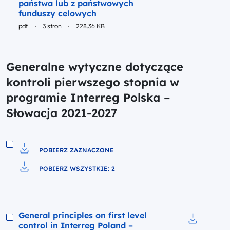
państwa lub z państwowych
funduszy celowych
pdf
3 stron
228.36 KB
Generalne wytyczne dotyczące
kontroli pierwszego stopnia w
programie Interreg Polska –
Słowacja 2021-2027
POBIERZ ZAZNACZONE
Pobierz do pliku
POBIERZ WSZYSTKIE: 2
Pobierz do pliku
Podgląd
General principles on first level
control in Interreg Poland –