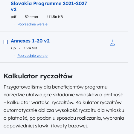
Pobierz do 
Slovakia Programme 2021-2027
v2
pdf
39 stron
411.56 KB
Poprzednie wersje
Podgląd
Annexes 1-20 v2
zip
1.94 MB
Pobierz do
Poprzednie wersje
Kalkulator ryczałtów
Przygotowaliśmy dla beneficjentów programu
narzędzie ułatwiające składanie wniosków o płatność
– kalkulator wartości ryczałtów. Kalkulator ryczałtów
automatycznie oblicza wysokość ryczałtu dla wniosku
o płatność, po podaniu sposobu rozliczania, wybrania
odpowiedniej stawki i kwoty bazowej.