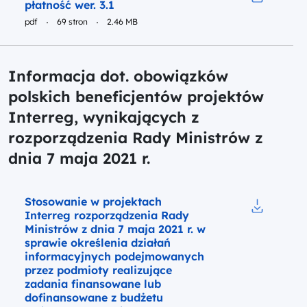
płatność wer. 3.1
Pobierz do 
pdf
69 stron
2.46 MB
Informacja dot. obowiązków
polskich beneficjentów projektów
Interreg, wynikających z
rozporządzenia Rady Ministrów z
dnia 7 maja 2021 r.
Podgląd
Stosowanie w projektach
Interreg rozporządzenia Rady
Pobierz do
Ministrów z dnia 7 maja 2021 r. w
sprawie określenia działań
informacyjnych podejmowanych
przez podmioty realizujące
zadania finansowane lub
dofinansowane z budżetu