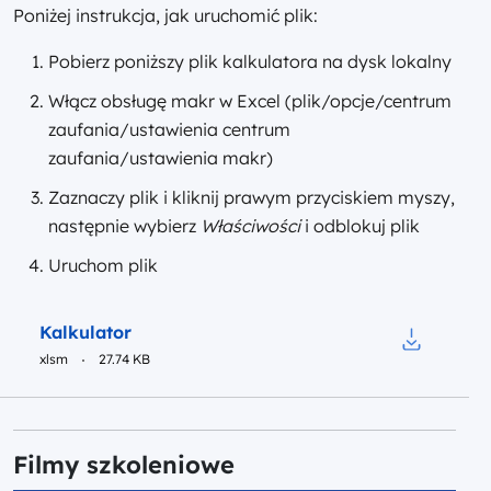
Poniżej instrukcja, jak uruchomić plik:
Pobierz poniższy plik kalkulatora na dysk lokalny
Włącz obsługę makr w Excel (plik/opcje/centrum
zaufania/ustawienia centrum
zaufania/ustawienia makr)
Zaznaczy plik i kliknij prawym przyciskiem myszy,
następnie wybierz
Właściwości
i odblokuj plik
Uruchom plik
Podgląd
Kalkulator
xlsm
27.74 KB
Pobierz do 
Filmy szkoleniowe