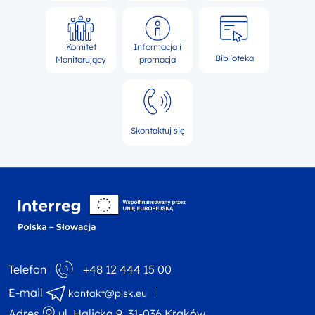
Komitet
Informacja i
Biblioteka
Monitorujący
promocja
Skontaktuj się
Interreg NEXT Polska-
Telefon
+48 12 444 15 00
E-mail
kontakt@plsk.eu
Adres
ul. Halicka 9, 31-036 Kraków