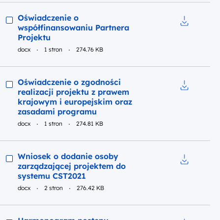
Podgląd
Oświadczenie o
współfinansowaniu Partnera
Pobierz do
Projektu
docx
1 stron
274.76 KB
Podgląd
Oświadczenie o zgodności
realizacji projektu z prawem
Pobierz do
krajowym i europejskim oraz
zasadami programu
docx
1 stron
274.81 KB
Podgląd
Wniosek o dodanie osoby
zarządzającej projektem do
Pobierz do
systemu CST2021
docx
2 stron
276.42 KB
Podgląd