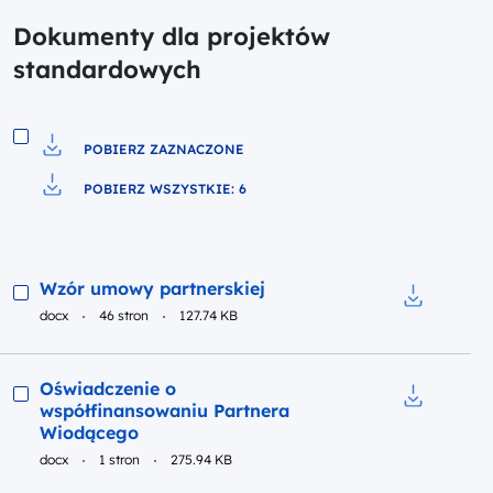
Dokumenty dla projektów
standardowych
POBIERZ ZAZNACZONE
Pobierz do pliku
POBIERZ WSZYSTKIE: 6
Pobierz do pliku
Podgląd
Wzór umowy partnerskiej
docx
46 stron
127.74 KB
Pobierz do
Podgląd
Oświadczenie o
współfinansowaniu Partnera
Pobierz do
Wiodącego
docx
1 stron
275.94 KB