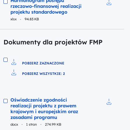
Harmonogram postępu
rzeczowo-finansowej realizacji
Pobierz do
projektu standardowego
xlsx
94.83 KB
Dokumenty dla projektów FMP
POBIERZ ZAZNACZONE
Pobierz do pliku
POBIERZ WSZYSTKIE: 2
Pobierz do pliku
Podgląd
Oświadczenie zgodności
realizacji projektu z prawem
Pobierz do
krajowym i europejskim oraz
zasadami programu
docx
1 stron
274.99 KB