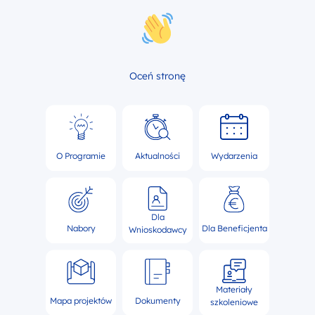
Oceń stronę
O Programie
Aktualności
Wydarzenia
Dla
Nabory
Dla Beneficjenta
Wnioskodawcy
Materiały
Mapa projektów
Dokumenty
szkoleniowe