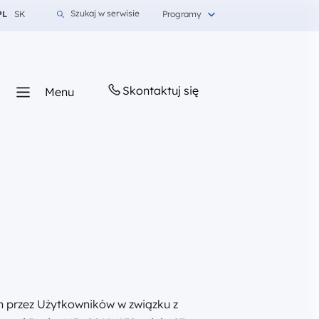
Zmień język na Polski
Zmień język na Słowacki
Szukaj w serwisie
PL
SK
Programy
Skontaktuj się
Menu
h przez Użytkowników w związku z