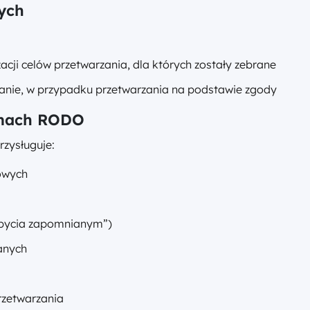
ych
izacji celów przetwarzania, dla których zostały zebrane
anie, w przypadku przetwarzania na podstawie zgody
amach RODO
zysługuje:
owych
 bycia zapomnianym”)
anych
rzetwarzania