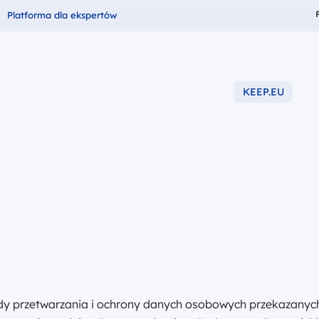
Fundusze dla
Platforma dla ekspertów
KEEP.EU
-2027
ady przetwarzania i ochrony danych osobowych przekazanyc