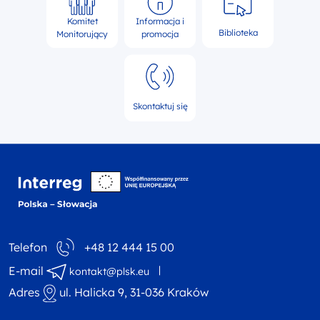
Komitet
Informacja i
Biblioteka
Monitorujący
promocja
Skontaktuj się
Interreg NEXT Polska-
Telefon
+48 12 444 15 00
E-mail
kontakt@plsk.eu
Adres
ul. Halicka 9, 31-036 Kraków