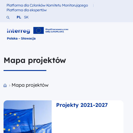
Platforma dla Członków Komitetu Monitorującego
Fundusze dla
Platforma dla ekspertów
Fundusze dla
Szukaj w serwisie
Zmień język na Polski
Zmień język na Słowacki
PL
SK
Interreg Polska – Słowacja 2021-2027
Mapa projektów
Przejdź do strony głównej portalu
Mapa projektów
Projekty 2021-2027