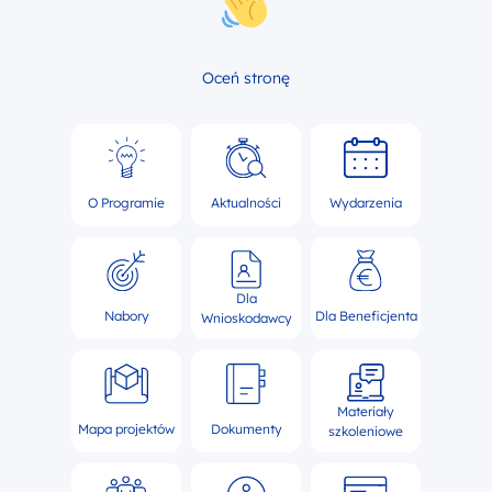
Oceń stronę
O Programie
Aktualności
Wydarzenia
Dla
Nabory
Dla Beneficjenta
Wnioskodawcy
Materiały
Mapa projektów
Dokumenty
szkoleniowe