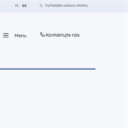
Zmień język na Polština
Zmień język na Slovenčina
Vyhľadajte webovú stránku
PL
SK
Kontaktujte nás
Menu