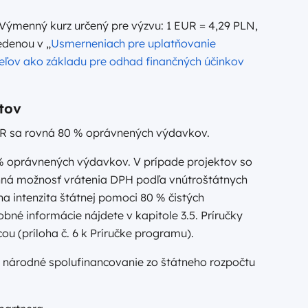
Výmenný kurz určený pre výzvu: 1 EUR = 4,29 PLN,
edenou v „
Usmerneniach pre uplatňovanie
ov ako základu pre odhad finančných účinkov
tov
R sa rovná 80 % oprávnených výdavkov.
 % oprávnených výdavkov. V prípade projektov so
nná možnosť vrátenia DPH podľa vnútroštátnych
 intenzita štátnej pomoci 80 % čistých
bné informácie nájdete v kapitole 3.5. Príručky
 (príloha č. 6 k Príručke programu).
ú národné spolufinancovanie zo štátneho rozpočtu