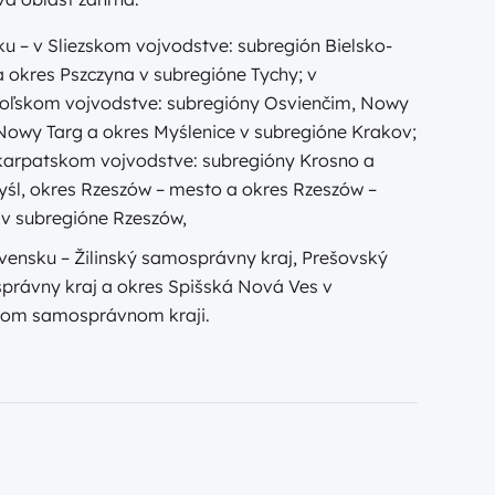
ku – v Sliezskom vojvodstve: subregión Bielsko-
a okres Pszczyna v subregióne Tychy; v
oľskom vojvodstve: subregióny Osvienčim, Nowy
Nowy Targ a okres Myślenice v subregióne Krakov;
karpatskom vojvodstve: subregióny Krosno a
śl, okres Rzeszów – mesto a okres Rzeszów –
 v subregióne Rzeszów,
vensku – Žilinský samosprávny kraj, Prešovský
právny kraj a okres Spišská Nová Ves v
kom samosprávnom kraji.