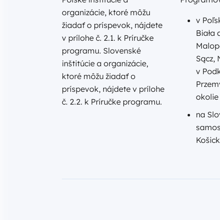
organizácie, ktoré môžu
v Poľs
žiadať o príspevok, nájdete
Biała 
v prílohe č. 2.1. k Príručke
Malop
programu. Slovenské
Sącz, 
inštitúcie a organizácie,
v Pod
ktoré môžu žiadať o
Przemy
príspevok, nájdete v prílohe
okolie
č. 2.2. k Príručke programu.
na Slo
samos
Košic