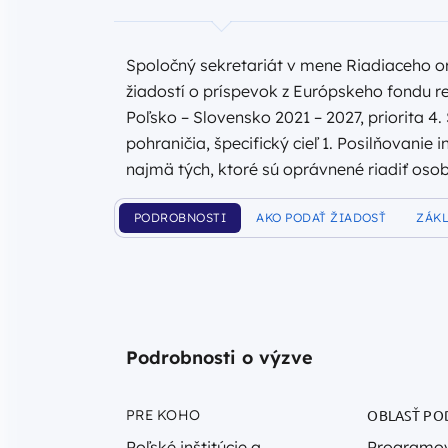
Spoločný sekretariát v mene Riadiaceho o
žiadostí o príspevok z Európskeho fondu r
Poľsko – Slovensko 2021 – 2027, priorita 4
pohraničia, špecifický cieľ 1. Posilňovanie 
najmä tých, ktoré sú oprávnené riadiť osob
PODROBNOSTI
AKO PODAŤ ŽIADOSŤ
ZÁK
Podrobnosti o výzve
PRE KOHO
OBLASŤ PO
Poľské inštitúcie a
Programov