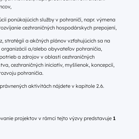
ncov,
úcií ponúkajúcich služby v pohraničí, napr. výmena
 rozvíjanie cezhraničných hospodárskych prepojení,
, stratégií a akčných plánov vzťahujúcich sa na
, organizácií a/alebo obyvateľov pohraničia,
potrieb a zdrojov v oblasti cezhraničných
a, cezhraničných iniciatív, myšlienok, koncepcií,
rozvoju pohraničia.
ávnených aktivitách nájdete v kapitole 2.6.
vanie projektov v rámci tejto výzvy predstavuje
1