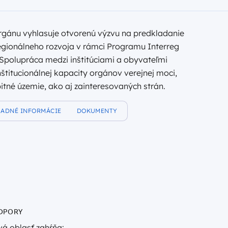
rgánu vyhlasuje otvorenú výzvu na predkladanie
egionálneho rozvoja v rámci Programu Interreg
. Spolupráca medzi inštitúciami a obyvateľmi
inštitucionálnej kapacity orgánov verejnej moci,
itné územie, ako aj zainteresovaných strán.
LADNÉ INFORMÁCIE
DOKUMENTY
DPORY
á oblasť zahŕňa: