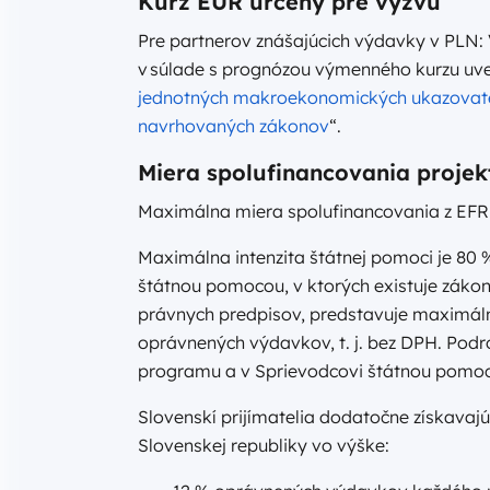
Kurz EUR určený pre výzvu
Pre partnerov znášajúcich výdavky v PLN: 
v súlade s prognózou výmenného kurzu uv
jednotných makroekonomických ukazovateľ
navrhovaných zákonov
“.
Miera spolufinancovania projek
Maximálna miera spolufinancovania z EFR
Maximálna intenzita štátnej pomoci je 80
štátnou pomocou, v ktorých existuje záko
právnych predpisov, predstavuje maximálna
oprávnených výdavkov, t. j. bez DPH. Podro
programu a v Sprievodcovi štátnou pomocou
Slovenskí prijímatelia dodatočne získavaj
Slovenskej republiky vo výške: