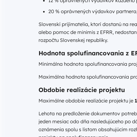
12 % oprávnených výdavkov každého 
20 % oprávnených výdavkov partnera, k
Slovenskí prijímatelia, ktorí dostanú na re
alebo pomoc de minimis z EFRR, nedostan
rozpočtu Slovenskej republiky.
Hodnota spolufinancovania z E
Minimálna hodnota spolufinancovania pro
Maximálna hodnota spolufinancovania pro
Obdobie realizácie projektu
Maximálne obdobie realizácie projektu je
Lehota na predloženie dokumentov potrebn
jeden mesiac odo dňa nasledujúceho po d
oznámenia spolu s listom obsahujúcim roz