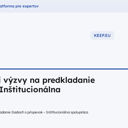
undusze dla
latforma pre expertov
KEEP.EU
-2027
 výzvy na predkladanie
 Inštitucionálna
danie žiadostí o príspevok – Inštitucionálna spolupráca