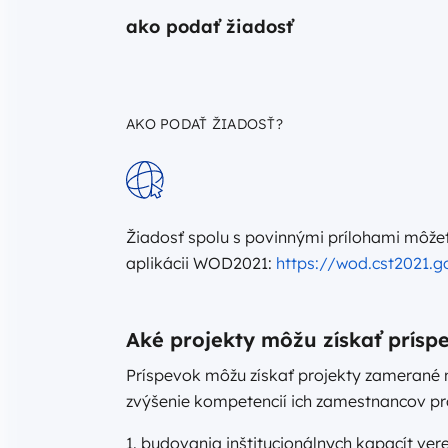
ako podať žiadosť
AKO PODAŤ ŽIADOSŤ?
Žiadosť spolu s povinnými prílohami môžet
aplikácii WOD2021:
https://wod.cst2021.g
Aké projekty môžu získať prísp
Príspevok môžu získať projekty zamerané n
zvýšenie kompetencií ich zamestnancov pr
1. budovania inštitucionálnych kapacít vere