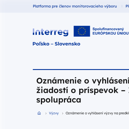
Fundusze dla
F
Platforma pre členov monitorovacieho výboru
P
Interreg Polska – Słowacja 2021
Oznámenie o vyhlásení
žiadostí o príspevok –
spolupráca
Przejdź do strony głównej portalu
Výzvy
Oznámenie o vyhlásení výzvy na predkla