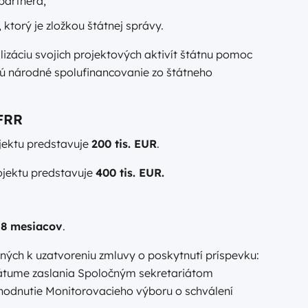
partnera,
torý je zložkou štátnej správy.
alizáciu svojich projektových aktivít štátnu pomoc
ú národné spolufinancovanie zo štátneho
FRR
jektu predstavuje
200 tis. EUR
.
jektu predstavuje
400 tis. EUR.
18 mesiacov
.
ých k uzatvoreniu zmluvy o poskytnutí príspevku:
átume zaslania Spoločným sekretariátom
hodnutie Monitorovacieho výboru o schválení