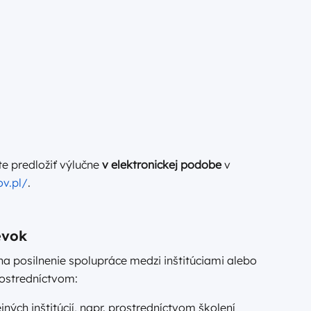
e predložiť výlučne
v elektronickej podobe
v
ov.pl/
.
evok
a posilnenie spolupráce medzi inštitúciami alebo
ostredníctvom:
jných inštitúcií, napr. prostredníctvom školení