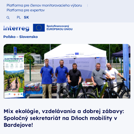
Platforma pre členov monitorovacieho výboru
Fundusze dla
Platforma pre expertov
Fundusze dla
Vyhľadajte webovú stránku
Zmień język na Polština
Zmień język na Slovenčina
PL
SK
Interreg Polska – Słowacja 2021-2027
Mix ekológie, vzdelávania a dobrej zábavy:
Spoločný sekretariát na Dňoch mobility v
Bardejove!