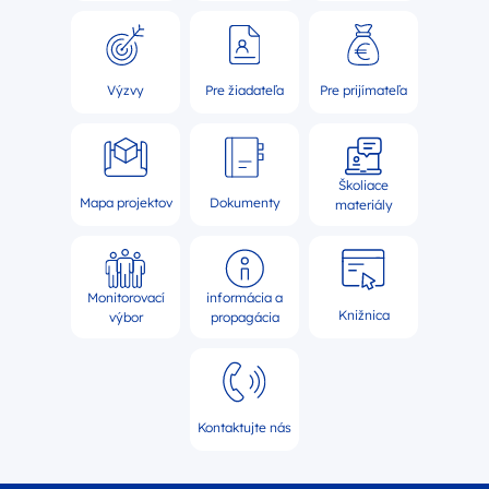
Výzvy
Pre žiadateľa
Pre prijímateľa
Školiace
Mapa projektov
Dokumenty
materiály
Monitorovací
informácia a
Knižnica
výbor
propagácia
Kontaktujte nás