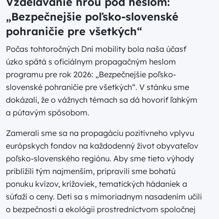
Vzdelávanie hrou pod heslom:
„Bezpečnejšie poľsko-slovenské
pohraničie pre všetkých“
Počas tohtoročných Dní mobility bola naša účasť
úzko spätá s oficiálnym propagačným heslom
programu pre rok 2026: „Bezpečnejšie poľsko-
slovenské pohraničie pre všetkých“. V stánku sme
dokázali, že o vážnych témach sa dá hovoriť ľahkým
a pútavým spôsobom.
Zamerali sme sa na propagáciu pozitívneho vplyvu
európskych fondov na každodenný život obyvateľov
poľsko-slovenského regiónu. Aby sme tieto výhody
priblížili tým najmenším, pripravili sme bohatú
ponuku kvízov, krížoviek, tematických hádaniek a
súťaží o ceny. Deti sa s mimoriadnym nasadením učili
o bezpečnosti a ekológii prostredníctvom spoločnej