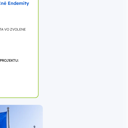
čné Endemity
TA VO ZVOLENE
 PROJEKTU: