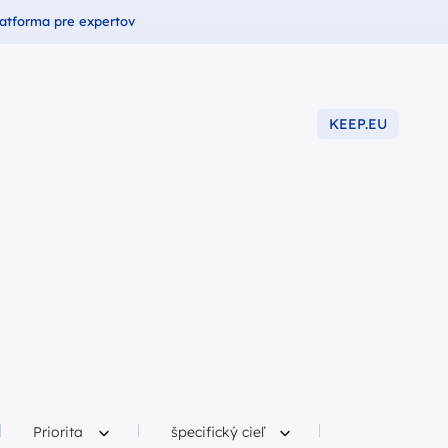
undusze dla
latforma pre expertov
KEEP.EU
-2027
Filtruj według
Filtruj według
Priorita
špecifický cieľ