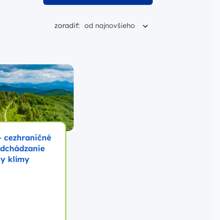
Aktualnie sortujesz według
zoradiť:
od najnovšieho
– cezhraničné
edchádzanie
y klímy