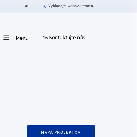
Zmień język na Polština
Zmień język na Slovenčina
Vyhľadajte webovú stránku
PL
SK
Kontaktujte nás
Menu
MAPA PROJEKTOV