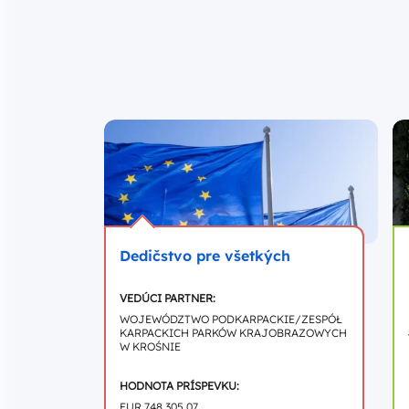
Vyhľadajte obsah
Dedičstvo pre všetkých
VEDÚCI PARTNER:
WOJEWÓDZTWO PODKARPACKIE/ZESPÓŁ
KARPACKICH PARKÓW KRAJOBRAZOWYCH
W KROŚNIE
HODNOTA PRÍSPEVKU:
EUR 748.305,07