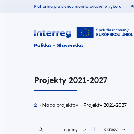
Fundusze dla
F
Platforma pre členov monitorovacieho výboru
P
Interreg Polska – Słowacja 2021
Projekty 2021-2027
Przejdź do strony głównej portalu
Mapa projektov
Projekty 2021-2027
Filtruj według
Filtruj według
okresy
regióny