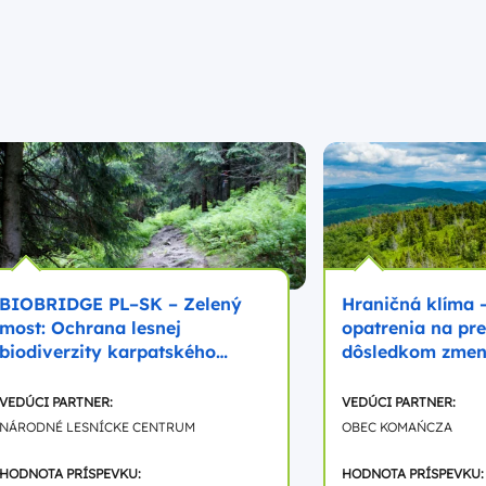
BIOBRIDGE PL–SK – Zelený
Hraničná klíma 
most: Ochrana lesnej
opatrenia na pr
biodiverzity karpatského
dôsledkom zmen
pohraničia
VEDÚCI PARTNER:
VEDÚCI PARTNER:
NÁRODNÉ LESNÍCKE CENTRUM
OBEC KOMAŃCZA
HODNOTA PRÍSPEVKU:
HODNOTA PRÍSPEVKU: