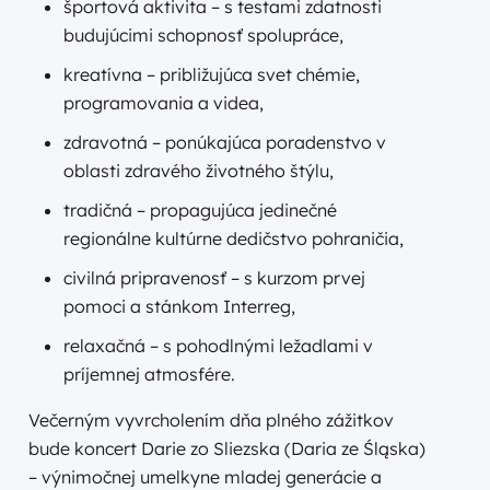
športová aktivita – s testami zdatnosti
budujúcimi schopnosť spolupráce,
kreatívna – približujúca svet chémie,
programovania a videa,
zdravotná – ponúkajúca poradenstvo v
oblasti zdravého životného štýlu,
tradičná – propagujúca jedinečné
regionálne kultúrne dedičstvo pohraničia,
civilná pripravenosť – s kurzom prvej
pomoci a stánkom Interreg,
relaxačná – s pohodlnými ležadlami v
príjemnej atmosfére.
Večerným vyvrcholením dňa plného zážitkov
bude koncert Darie zo Sliezska (Daria ze Śląska)
– výnimočnej umelkyne mladej generácie a