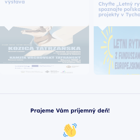
výstava
Chyťte „Letný r
spoznajte poľsk
projekty v Tych
Prajeme Vám príjemný deň!