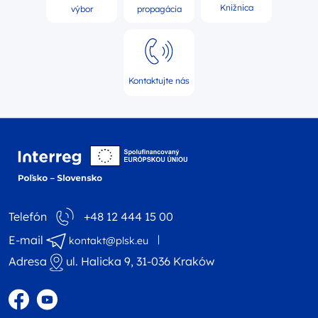
Knižnica
výbor
propagácia
Kontaktujte nás
Logo webovej stránky 
Telefón
+48 12 444 15 00
E-mail
kontakt@plsk.eu
Adresa
ul. Halicka 9, 31-036 Kraków
Profil na Facebooku
Profil na YouTube