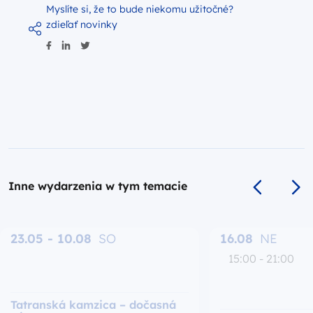
Myslíte si, že to bude niekomu užitočné?
zdieľať novinky
Inne wydarzenia w tym temacie
Poprzedni s
Na
23.05 - 10.08
SO
16.08
NE
15:00 - 21:00
Tatranská kamzica – dočasná