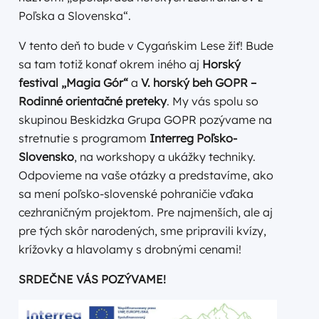
Poľska a Slovenska“.
V tento deň to bude v Cygańskim Lese žiť! Bude
sa tam totiž konať okrem iného aj
Horský
festival „Magia Gór“
a
V. horský beh GOPR –
Rodinné orientačné preteky
. My vás spolu so
skupinou Beskidzka Grupa GOPR pozývame na
stretnutie s programom
Interreg Poľsko-
Slovensko
, na workshopy a ukážky techniky.
Odpovieme na vaše otázky a predstavíme, ako
sa mení poľsko-slovenské pohraničie vďaka
cezhraničným projektom. Pre najmenších, ale aj
pre tých skôr narodených, sme pripravili kvízy,
krížovky a hlavolamy s drobnými cenami!
SRDEČNE VÁS POZÝVAME!