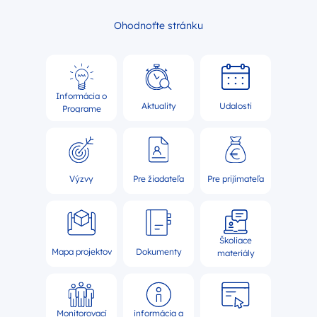
Ohodnoťte stránku
Informácia o
Aktuality
Udalosti
Programe
Výzvy
Pre žiadateľa
Pre prijímateľa
Školiace
Mapa projektov
Dokumenty
materiály
Monitorovací
informácia a