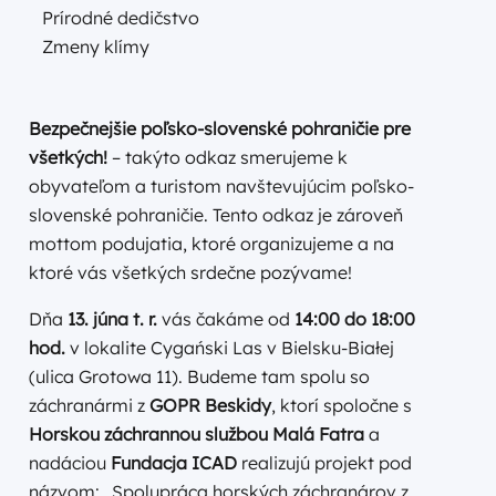
Prírodné dedičstvo
Zmeny klímy
Bezpečnejšie poľsko-slovenské pohraničie pre
všetkých!
– takýto odkaz smerujeme k
obyvateľom a turistom navštevujúcim poľsko-
slovenské pohraničie. Tento odkaz je zároveň
mottom podujatia, ktoré organizujeme a na
ktoré vás všetkých srdečne pozývame!
Dňa
13. júna t. r.
vás čakáme od
14:00 do 18:00
hod.
v lokalite Cygański Las v Bielsku-Białej
(ulica Grotowa 11). Budeme tam spolu so
záchranármi z
GOPR Beskidy
, ktorí spoločne s
Horskou záchrannou službou Malá Fatra
a
nadáciou
Fundacja ICAD
realizujú projekt pod
názvom: „Spolupráca horských záchranárov z