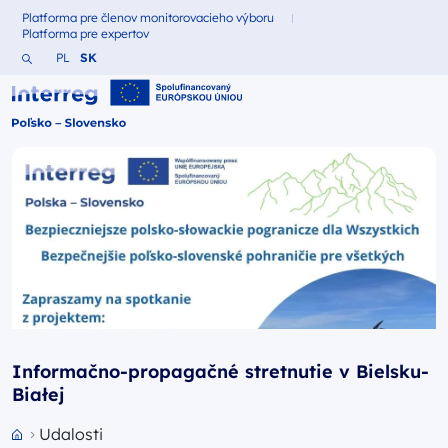
Platforma pre členov monitorovacieho výboru
Fundusze dla
Platforma pre expertov
Fundusze dla
Vyhľadajte webovú stránku
Zmień język na Polština
Zmień język na Slovenčina
PL
SK
Interreg Polska – Słowacja 2021-2027
Informačno-propagačné stretnutie v Bielsku-
Białej
Udalosti