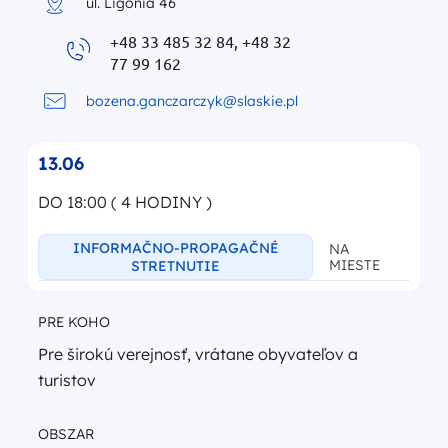
ul. Ligonia 46
+48 33 485 32 84, +48 32
77 99 162
bozena.ganczarczyk@slaskie.pl
13.06
DO 18:00 ( 4 HODINY )
INFORMAČNO-PROPAGAČNÉ
NA
MIESTE
STRETNUTIE
PRE KOHO
Pre širokú verejnosť, vrátane obyvateľov a
turistov
OBSZAR