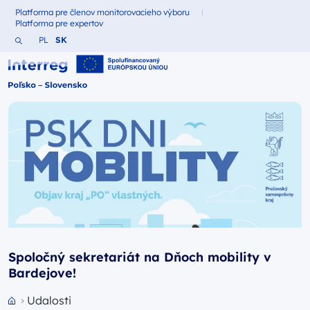
Platforma pre členov monitorovacieho výboru
Fundusze dla
Platforma pre expertov
Fundusze dla
Vyhľadajte webovú stránku
Zmień język na Polština
Zmień język na Slovenčina
PL
SK
Interreg Polska – Słowacja 2021-2027
Spoločný sekretariát na Dňoch mobility v
Bardejove!
Udalosti