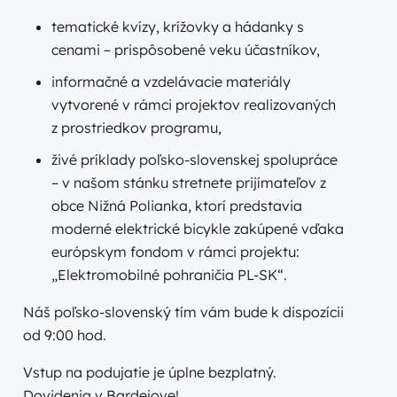
tematické kvízy, krížovky a hádanky s
cenami – prispôsobené veku účastníkov,
informačné a vzdelávacie materiály
vytvorené v rámci projektov realizovaných
z prostriedkov programu,
živé príklady poľsko-slovenskej spolupráce
– v našom stánku stretnete prijímateľov z
obce Nižná Polianka, ktorí predstavia
moderné elektrické bicykle zakúpené vďaka
európskym fondom v rámci projektu:
„Elektromobilné pohraničia PL-SK“.
Náš poľsko-slovenský tím vám bude k dispozícii
od 9:00 hod.
Vstup na podujatie je úplne bezplatný.
Dovidenia v Bardejove!