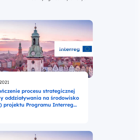
likowano
.2021
ńczenie procesu strategicznej
y oddziaływania na środowisko
) projektu Programu Interreg
ka – Słowacja 2021-2027