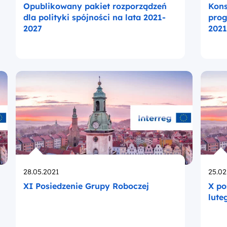
Opublikowany pakiet rozporządzeń
Kons
dla polityki spójności na lata 2021-
prog
2027
2021
Opublikowano
Opub
28.05.2021
25.02
XI Posiedzenie Grupy Roboczej
X po
lute