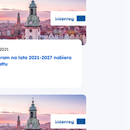
likowano
.2021
ram na lata 2021-2027 nabiera
ałtu