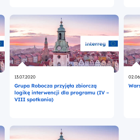
Opublikowano
Opub
13.07.2020
02.06
Grupa Robocza przyjęła zbiorczą
Wars
logikę interwencji dla programu (IV –
VIII spotkania)