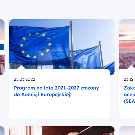
Opublikowano
Opub
25.03.2022
23.12
Program na lata 2021-2027 złożony
Zako
do Komisji Europejskiej!
ocen
(SEA
Pols