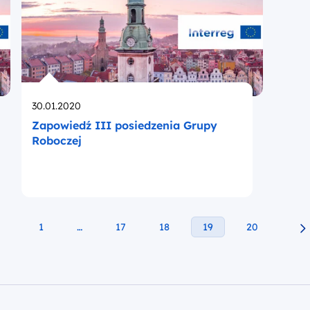
Opublikowano
30.01.2020
Zapowiedź III posiedzenia Grupy
Roboczej
1
…
17
18
19
20