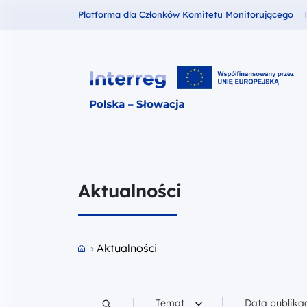
Fundusze dla
Platforma dla Członków Komitetu Monitorującego
Interreg Polska – Słowacja 2021
Aktualności
Przejdź do strony głównej portalu
Aktualności
Filtruj według
Filtruj według
Temat
Data publikac