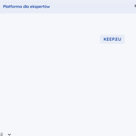
Fundusze dla
Platforma dla ekspertów
KEEP.EU
-2027
ji