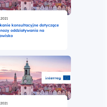
likowano
.2021
kanie konsultacyjne dotyczące
nozy oddziaływania na
owisko
likowano
.2021