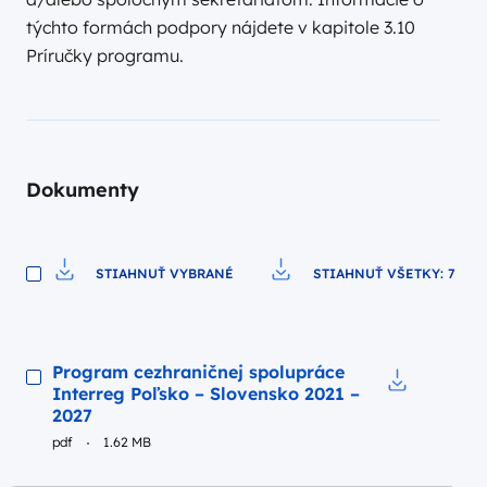
týchto formách podpory nájdete v kapitole 3.10
Príručky programu.
Dokumenty
STIAHNUŤ VYBRANÉ
STIAHNUŤ VŠETKY: 7
Pobierz do pliku
Pobierz do pliku
Podgląd
Program cezhraničnej spolupráce
Interreg Poľsko – Slovensko 2021 –
Pobierz do p
2027
pdf
1.62 MB