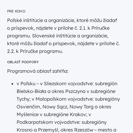
PRE KOHO
Poľské inštitúcie a organizácie, ktoré môžu žiadať
o príspevok, nájdete v prílohe č. 2.1. k Príručke
programu. Slovenské inštitúcie a organizácie,
ktoré môžu žiadať o príspevok, nájdete v prílohe č.
2.2. k Príručke programu.
OBLASŤ PODPORY
Programová oblasť zahŕňa:
v Poľsku – v Sliezskom vojvodstve: subregión
Bielsko-Biała a okres Pszczyna v subregióne
Tychy; v Malopoľskom vojvodstve: subregióny
Osvienčim, Nowy Sącz, Nowy Targ a okres
Myślenice v subregióne Krakov; v
Podkarpatskom vojvodstve: subregióny
Krosno a Przemyśl, okres Rzeszów – mesto a