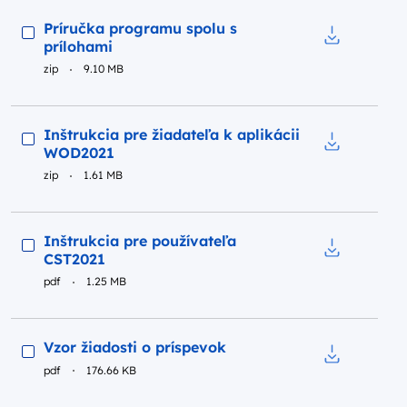
Podgląd
Príručka programu spolu s
prílohami
Pobierz do p
zip
9.10 MB
Podgląd
Inštrukcia pre žiadateľa k aplikácii
WOD2021
Pobierz do p
zip
1.61 MB
Podgląd
Inštrukcia pre používateľa
CST2021
Pobierz do p
pdf
1.25 MB
Podgląd
Vzor žiadosti o príspevok
pdf
176.66 KB
Pobierz do p