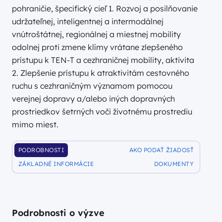
pohraničie, špecifický cieľ 1. Rozvoj a posilňovanie
udržateľnej, inteligentnej a intermodálnej
vnútroštátnej, regionálnej a miestnej mobility
odolnej proti zmene klímy vrátane zlepšeného
prístupu k TEN-T a cezhraničnej mobility, aktivita
2. Zlepšenie prístupu k atraktivitám cestovného
ruchu s cezhraničným významom pomocou
verejnej dopravy a/alebo iných dopravných
prostriedkov šetrných voči životnému prostrediu
mimo miest.
PODROBNOSTI
AKO PODAŤ ŽIADOSŤ
DOFINANSOWANIA
DOFINANSOWANIA
ZÁKLADNÉ INFORMÁCIE
DOKUMENTY
DOFINANSOWANIA
DOFINANSOWANIA
Podrobnosti o výzve