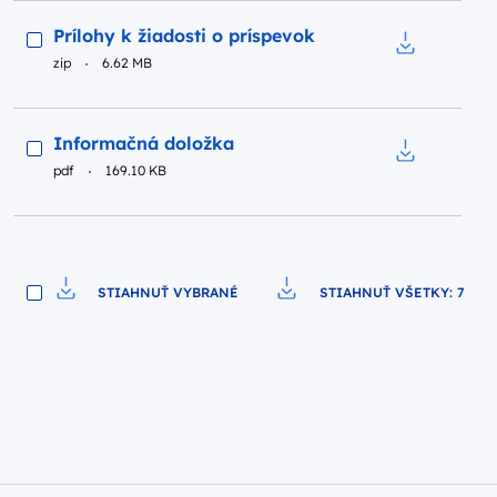
Podgląd
Prílohy k žiadosti o príspevok
zip
6.62 MB
Pobierz do p
Podgląd
Informačná doložka
pdf
169.10 KB
Pobierz do 
STIAHNUŤ VYBRANÉ
STIAHNUŤ VŠETKY: 7
Pobierz do pliku
Pobierz do pliku