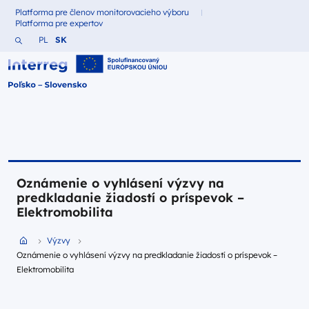
Platforma pre členov monitorovacieho výboru
Fundusze dla
Platforma pre expertov
Fundusze dla
Vyhľadajte webovú stránku
Zmień język na Polština
Zmień język na Slovenčina
PL
SK
Interreg Polska – Słowacja 2021-2027
Oznámenie o vyhlásení výzvy na
predkladanie žiadostí o príspevok –
Elektromobilita
Przejdź do strony głównej portalu
Výzvy
Oznámenie o vyhlásení výzvy na predkladanie žiadostí o príspevok –
Elektromobilita