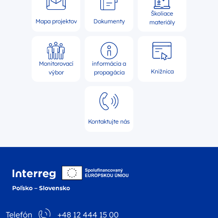
Školiace
Mapa projektov
Dokumenty
materiály
Monitorovací
informácia a
Knižnica
výbor
propagácia
Kontaktujte nás
Logo webovej stránky 
Telefón
+48 12 444 15 00