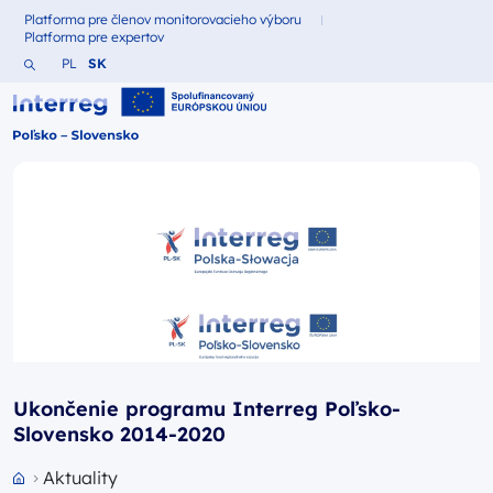
Platforma pre členov monitorovacieho výboru
Fundusze dla
Platforma pre expertov
Fundusze dla
Vyhľadajte webovú stránku
Zmień język na Polština
Zmień język na Slovenčina
PL
SK
Interreg Polska – Słowacja 2021-2027
Ukončenie programu Interreg Poľsko-
Slovensko 2014-2020
Aktuality