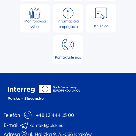
Monitorovací
informácia a
Knižnica
výbor
propagácia
Kontaktujte nás
Logo webovej stránky 
Telefón
+48 12 444 15 00
E-mail
kontakt@plsk.eu
Adresa
ul. Halicka 9, 31-036 Kraków