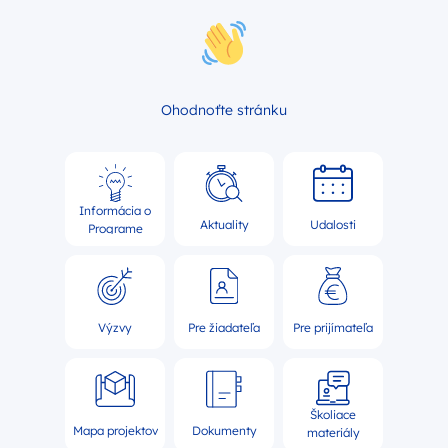
Ohodnoťte stránku
Informácia o
Aktuality
Udalosti
Programe
Výzvy
Pre žiadateľa
Pre prijímateľa
Školiace
Mapa projektov
Dokumenty
materiály