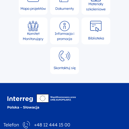
Materiały
Mapa projektów
Dokumenty
szkoleniowe
Komitet
Informacja i
Biblioteka
Monitorujący
promocja
Skontaktuj się
Interreg NEXT Polska-
Telefon
+48 12 444 15 00