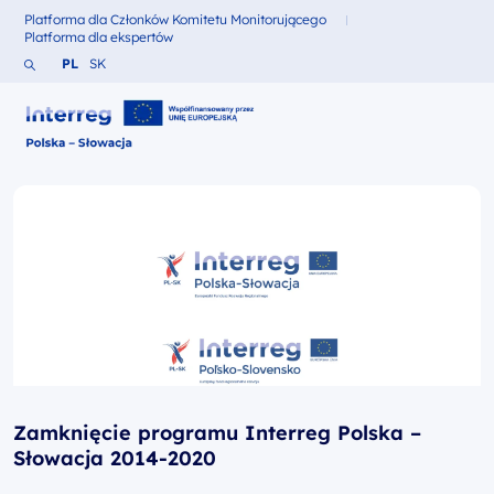
Platforma dla Członków Komitetu Monitorującego
Fundusze dla
Platforma dla ekspertów
Fundusze dla
Szukaj w serwisie
Zmień język na Polski
Zmień język na Słowacki
PL
SK
Interreg Polska – Słowacja 2021-2027
Zamknięcie programu Interreg Polska –
Słowacja 2014-2020