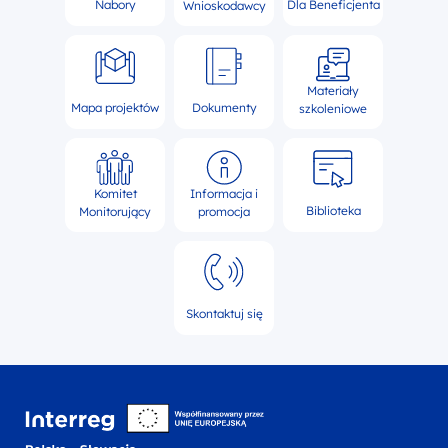
Nabory
Dla Beneficjenta
Wnioskodawcy
Materiały
Mapa projektów
Dokumenty
szkoleniowe
Komitet
Informacja i
Biblioteka
Monitorujący
promocja
Skontaktuj się
Interreg NEXT Polska-