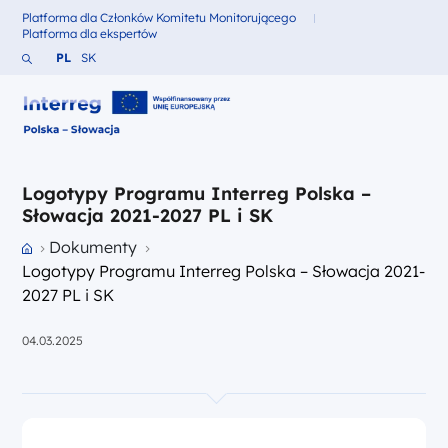
Platforma dla Członków Komitetu Monitorującego
Fundusze dla
Platforma dla ekspertów
Fundusze dla
Szukaj w serwisie
Zmień język na Polski
Zmień język na Słowacki
PL
SK
Interreg Polska – Słowacja 2021-2027
Logotypy Programu Interreg Polska –
Słowacja 2021-2027 PL i SK
Przejdź do strony głównej portalu
Dokumenty
Logotypy Programu Interreg Polska – Słowacja 2021-
2027 PL i SK
04.03.2025