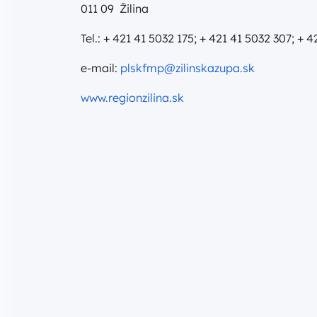
011 09 Žilina
Tel.: + 421 41 5032 175; + 421 41 5032 307; + 
e-mail:
plskfmp@zilinskazupa.sk
www.regionzilina.sk