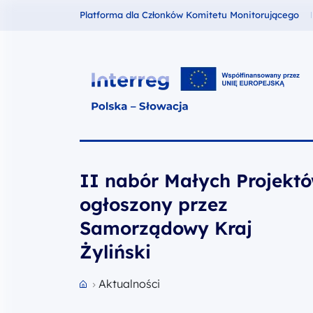
Fundusze dla
Platforma dla Członków Komitetu Monitorującego
Interreg Polska – Słowacja 2021
II nabór Małych Projekt
ogłoszony przez
Samorządowy Kraj
Żyliński
Aktualności
Przejdź do strony głównej portalu