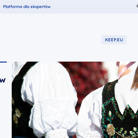
Fundusze dla
Platforma dla ekspertów
KEEP.EU
-2027
ów