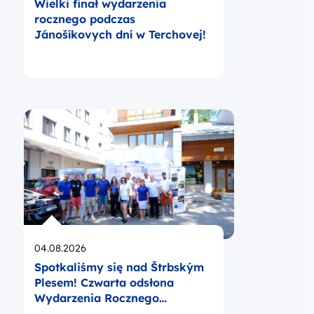
Wielki finał wydarzenia
rocznego podczas
Jánošíkovych dní w Terchovej!
Opublikowano
04.08.2026
Spotkaliśmy się nad Štrbským
Plesem! Czwarta odsłona
Wydarzenia Rocznego
Programu za nami!