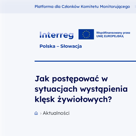
Fundusze dla
Platforma dla Członków Komitetu Monitorującego
Interreg Polska – Słowacja 2021
Jak postępować w
sytuacjach wystąpienia
klęsk żywiołowych?
Aktualności
Przejdź do strony głównej portalu