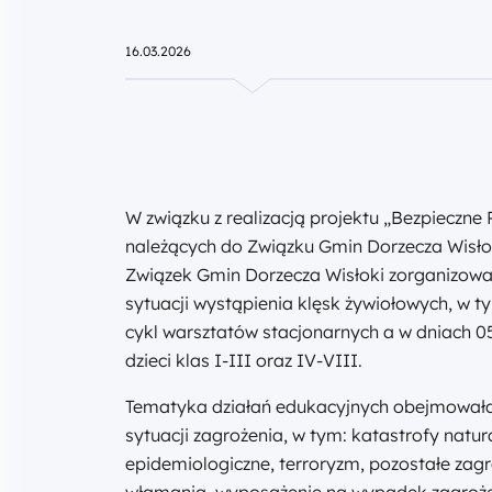
16.03.2026
W związku z realizacją projektu „Bezpieczn
należących do Związku Gmin Dorzecza Wisło
Związek Gmin Dorzecza Wisłoki zorganizow
sytuacji wystąpienia klęsk żywiołowych, w t
cykl warsztatów stacjonarnych a w dniach 05.0
dzieci klas I-III oraz IV-VIII.
Tematyka działań edukacyjnych obejmowała
sytuacji zagrożenia, w tym: katastrofy natur
epidemiologiczne, terroryzm, pozostałe zagr
włamania, wyposażenie na wypadek zagrożeń,