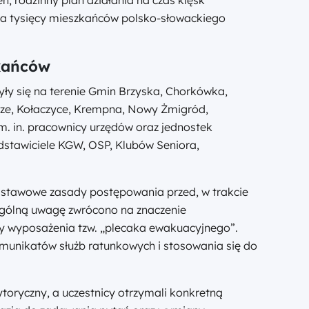
ilka tysięcy mieszkańców polsko-słowackiego
kańców
ły się na terenie Gmin Brzyska, Chorkówka,
cze, Kołaczyce, Krempna, Nowy Żmigród,
 m. in. pracownicy urzędów oraz jednostek
edstawiciele KGW, OSP, Klubów Seniora,
odstawowe zasady postępowania przed, w trakcie
zególną uwagę zwrócono na znaczenie
dy wyposażenia tzw. „plecaka ewakuacyjnego”.
munikatów służb ratunkowych i stosowania się do
toryczny, a uczestnicy otrzymali konkretną