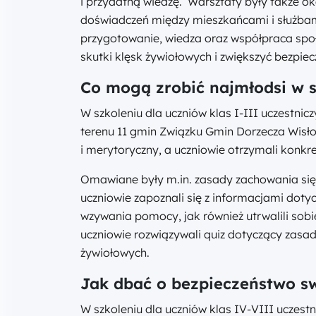
i przydatną wiedzę. Warsztaty były także 
doświadczeń między mieszkańcami i służbam
przygotowanie, wiedza oraz współpraca spo
skutki klęsk żywiołowych i zwiększyć bezpi
Co mogą zrobić najmłodsi w s
W szkoleniu dla uczniów klas I-III uczestni
terenu 11 gmin Związku Gmin Dorzecza Wisło
i merytoryczny, a uczniowie otrzymali konkr
Omawiane były m.in. zasady zachowania się 
uczniowie zapoznali się z informacjami do
wzywania pomocy, jak również utrwalili sob
uczniowie rozwiązywali quiz dotyczący zasa
żywiołowych.
Jak dbać o bezpieczeństwo sw
W szkoleniu dla uczniów klas IV-VIII uczestn