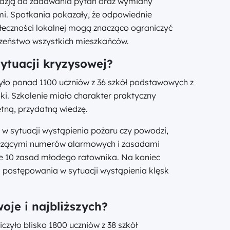
okazją do zadawania pytań oraz wymiany
i. Spotkania pokazały, że odpowiednie
łeczności lokalnej mogą znacząco ograniczyć
eczeństwo wszystkich mieszkańców.
ytuacji kryzysowej?
czyło ponad 1100 uczniów z 36 szkół podstawowych z
ki. Szkolenie miało charakter praktyczny
etną, przydatną wiedzę.
w sytuacji wystąpienia pożaru czy powodzi,
tyczącymi numerów alarmowych i zasadami
ie 10 zasad młodego ratownika. Na koniec
d postępowania w sytuacji wystąpienia klęsk
oje i najbliższych?
iczyło blisko 1800 uczniów z 38 szkół