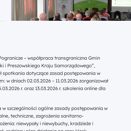
e Pogranicze – współpraca transgraniczna Gmin
ki i Preszowskiego Kraju Samorządowego”,
ał spotkania dotyczące zasad postępowania w
ym: w dniach 02.03.2026 – 11.03.2026 zorganizował
3.2026 r. oraz 13.03.2026 r. szkolenia online dla
 w szczególności ogólne zasady postępowania w
alne, techniczne, zagrożenia sanitarno-
ożenia: niewypały i niewybuchy, kradzieże i
 rodzinny plan działania na czas klęsk