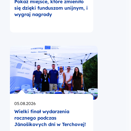
Pokaż miejsce, które zmieniło
się dzięki funduszom unijnym, i
wygraj nagrody
Opublikowano
05.08.2026
Wielki finał wydarzenia
rocznego podczas
Jánošíkovych dní w Terchovej!