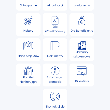
O Programie
Aktualności
Wydarzenia
Dla
Nabory
Dla Beneficjenta
Wnioskodawcy
Materiały
Mapa projektów
Dokumenty
szkoleniowe
Komitet
Informacja i
Biblioteka
Monitorujący
promocja
Skontaktuj się