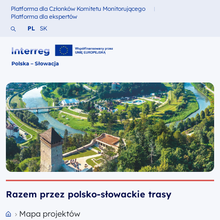
Platforma dla Członków Komitetu Monitorującego
Fundusze dla
Platforma dla ekspertów
Fundusze dla
Szukaj w serwisie
Zmień język na Polski
Zmień język na Słowacki
PL
SK
Interreg Polska – Słowacja 2021-2027
Razem przez polsko-słowackie trasy
Mapa projektów