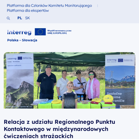
Platforma dla Członków Komitetu Monitorującego
Fundusze dla
Platforma dla ekspertów
Fundusze dla
Szukaj w serwisie
Zmień język na Polski
Zmień język na Słowacki
PL
SK
Interreg Polska – Słowacja 2021-2027
Relacja z udziału Regionalnego Punktu
Kontaktowego w międzynarodowych
ćwiczeniach strażackich