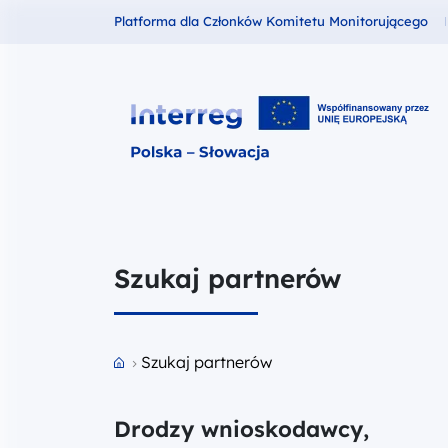
Fundusze dla
Platforma dla Członków Komitetu Monitorującego
Interreg Polska – Słowacja 2021
Szukaj partnerów
Przejdź do strony głównej portalu
Szukaj partnerów
Drodzy wnioskodawcy,