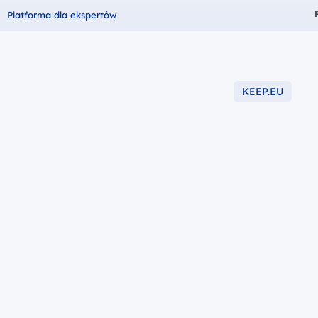
Fundusze dla
Platforma dla ekspertów
KEEP.EU
-2027