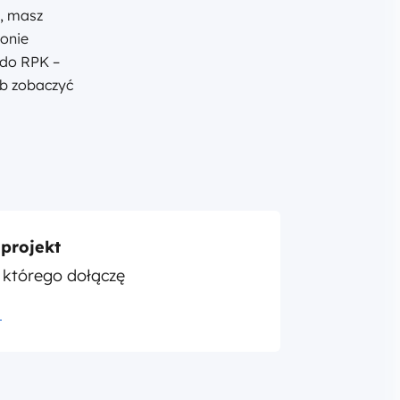
u, masz
ronie
 do RPK –
ub zobaczyć
projekt
o którego dołączę
→