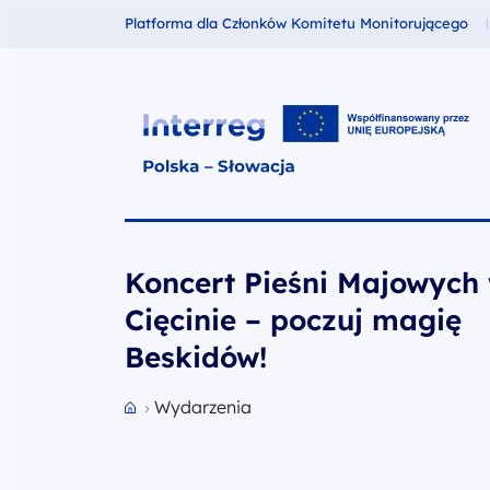
Fundusze dla
Platforma dla Członków Komitetu Monitorującego
Interreg Polska – Słowacja 2021
Koncert Pieśni Majowych
Cięcinie – poczuj magię
Beskidów!
Wydarzenia
Przejdź do strony głównej portalu