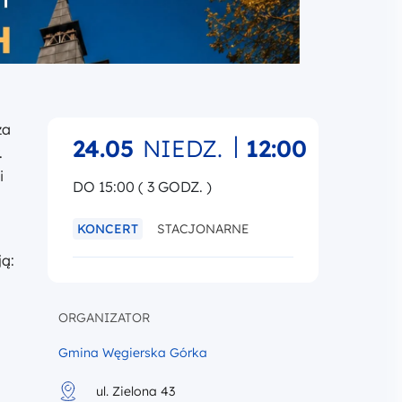
za
|
24.05
NIEDZ.
12:00
.
i
DO 15:00 ( 3 GODZ. )
KONCERT
STACJONARNE
ją:
ORGANIZATOR
Gmina Węgierska Górka
ul. Zielona 43