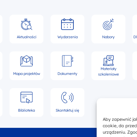
Aktualności
Wydarzenia
Nabory
D
Materiały
Mapa projektów
Dokumenty
szkoleniowe
Biblioteka
Skontaktuj się
Aby zapewnić jak
cookie, do prze
urządzeniu. Zgod