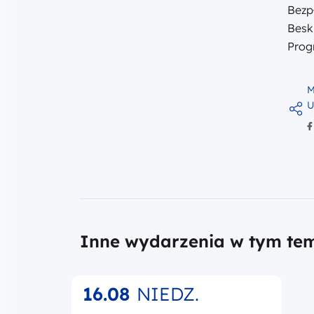
Bezp
Besk
Prog
M
U
Inne wydarzenia w tym te
16.08
NIEDZ.