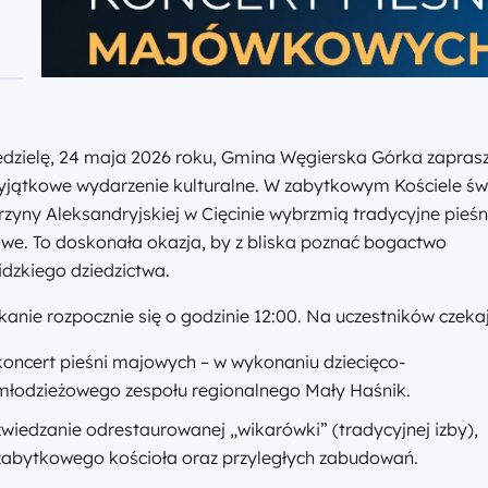
edzielę, 24 maja 2026 roku, Gmina Węgierska Górka zapras
yjątkowe wydarzenie kulturalne. W zabytkowym Kościele św
rzyny Aleksandryjskiej w Cięcinie wybrzmią tradycyjne pieśn
we. To doskonała okazja, by z bliska poznać bogactwo
idzkiego dziedzictwa.
kanie rozpocznie się o godzinie 12:00. Na uczestników czeka
koncert pieśni majowych – w wykonaniu dziecięco-
młodzieżowego zespołu regionalnego Mały Haśnik.
zwiedzanie odrestaurowanej „wikarówki” (tradycyjnej izby),
zabytkowego kościoła oraz przyległych zabudowań.