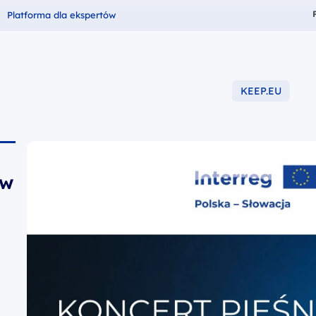
Fundusze dla
Platforma dla ekspertów
KEEP.EU
-2027
 w