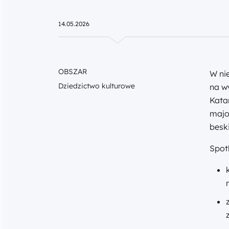
14.05.2026
OBSZAR
W ni
Dziedzictwo kulturowe
na w
Kata
majo
besk
Spot