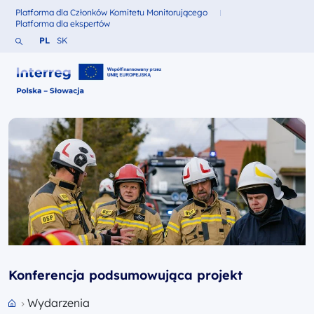
Platforma dla Członków Komitetu Monitorującego
Fundusze dla
Platforma dla ekspertów
Fundusze dla
Szukaj w serwisie
Zmień język na Polski
Zmień język na Słowacki
PL
SK
Interreg Polska – Słowacja 2021-2027
Konferencja podsumowująca projekt
Wydarzenia