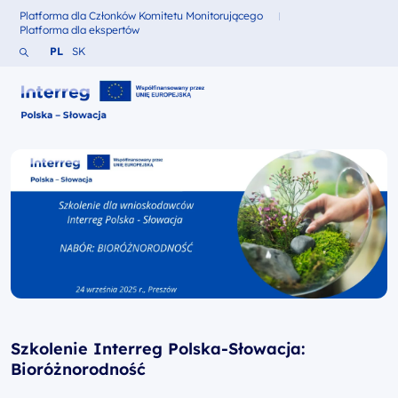
Platforma dla Członków Komitetu Monitorującego
Fundusze dla
Platforma dla ekspertów
Fundusze dla
Szukaj w serwisie
Zmień język na Polski
Zmień język na Słowacki
PL
SK
Interreg Polska – Słowacja 2021-2027
Szkolenie Interreg Polska-Słowacja:
Bioróżnorodność