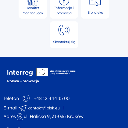
Komitet
Informacja i
Biblioteka
Monitorujący
promocja
Skontaktuj się
Interreg NEXT Polska-
Telefon
+48 12 444 15 00
E-mail
kontakt@plsk.eu
Adres
ul. Halicka 9, 31-036 Kraków