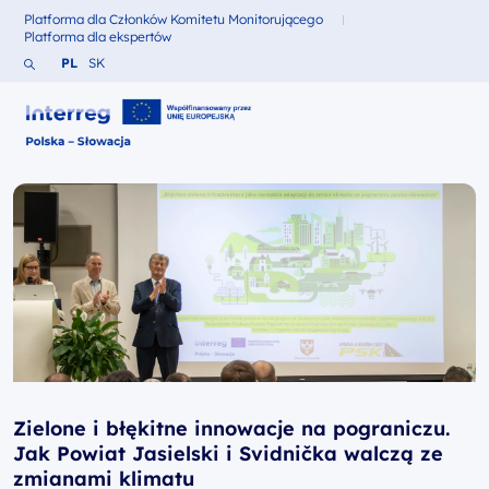
Platforma dla Członków Komitetu Monitorującego
Fundusze dla
Platforma dla ekspertów
Fundusze dla
Szukaj w serwisie
Zmień język na Polski
Zmień język na Słowacki
PL
SK
Interreg Polska – Słowacja 2021-2027
Zielone i błękitne innowacje na pograniczu.
Jak Powiat Jasielski i Svidnička walczą ze
zmianami klimatu