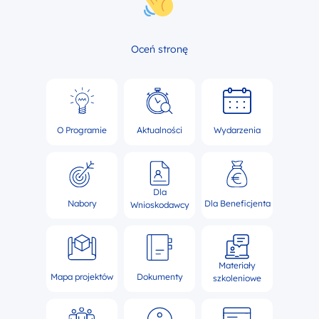
Oceń stronę
O Programie
Aktualności
Wydarzenia
Dla
Nabory
Dla Beneficjenta
Wnioskodawcy
Materiały
Mapa projektów
Dokumenty
szkoleniowe