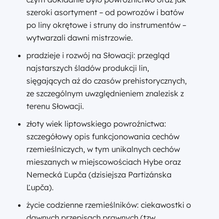
szeroki asortyment – od powrozów i batów
po liny okrętowe i struny do instrumentów –
wytwarzali dawni mistrzowie.
pradzieje i rozwój na Słowacji: przegląd
najstarszych śladów produkcji lin,
sięgających aż do czasów prehistorycznych,
ze szczególnym uwzględnieniem znalezisk z
terenu Słowacji.
złoty wiek liptowskiego powroźnictwa:
szczegółowy opis funkcjonowania cechów
rzemieślniczych, w tym unikalnych cechów
mieszanych w miejscowościach Hybe oraz
Nemecká Ľupča (dzisiejsza Partizánska
Ľupča).
życie codzienne rzemieślników: ciekawostki o
dawnych przepisach prawnych (tzw.