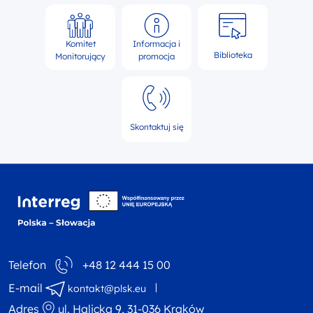
Komitet
Informacja i
Biblioteka
Monitorujący
promocja
Skontaktuj się
Interreg NEXT Polska-
Telefon
+48 12 444 15 00
E-mail
kontakt@plsk.eu
Adres
ul. Halicka 9, 31-036 Kraków