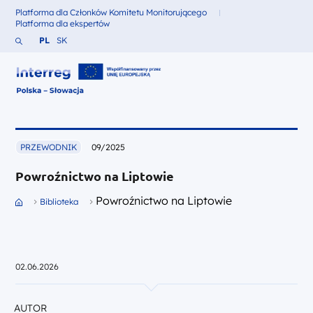
Platforma dla Członków Komitetu Monitorującego
Fundusze dla
Platforma dla ekspertów
Fundusze dla
Szukaj w serwisie
Zmień język na Polski
Zmień język na Słowacki
PL
SK
Interreg Polska – Słowacja 2021-2027
PRZEWODNIK
09/2025
Powroźnictwo na Liptowie
Przejdź do strony głównej portalu
Powroźnictwo na Liptowie
Biblioteka
02.06.2026
AUTOR