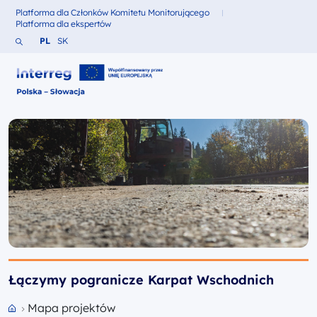
Platforma dla Członków Komitetu Monitorującego
Fundusze dla
Platforma dla ekspertów
Fundusze dla
Szukaj w serwisie
Zmień język na Polski
Zmień język na Słowacki
PL
SK
Interreg Polska – Słowacja 2021-2027
Łączymy pogranicze Karpat Wschodnich
Mapa projektów