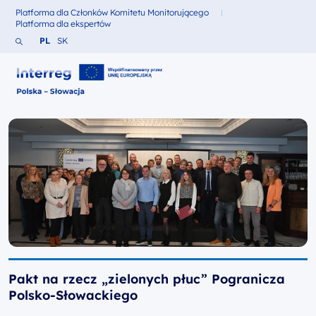
Platforma dla Członków Komitetu Monitorującego
Fundusze dla
Platforma dla ekspertów
Fundusze dla
Szukaj w serwisie
Zmień język na Polski
Zmień język na Słowacki
PL
SK
Interreg Polska – Słowacja 2021-2027
Pakt na rzecz „zielonych płuc” Pogranicza
Polsko-Słowackiego