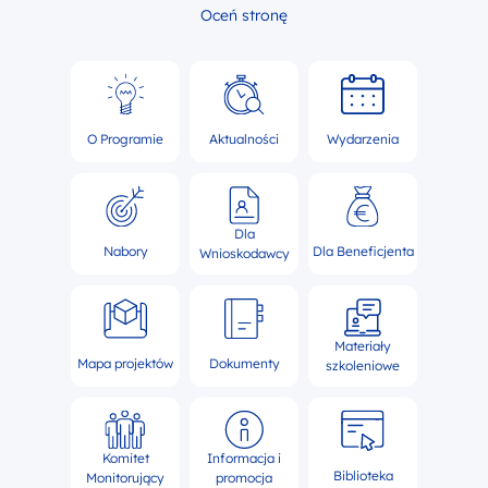
Oceń stronę
O Programie
Aktualności
Wydarzenia
Dla
Nabory
Dla Beneficjenta
Wnioskodawcy
Materiały
Mapa projektów
Dokumenty
szkoleniowe
Komitet
Informacja i
Biblioteka
Monitorujący
promocja