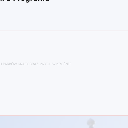
H PARKÓW KRAJOBRAZOWYCH W KROŚNIE