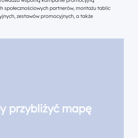
ch społecznościowych partnerów, montażu tablic
yjnych, zestawów promocyjnych, a także
aby przybliżyć mapę