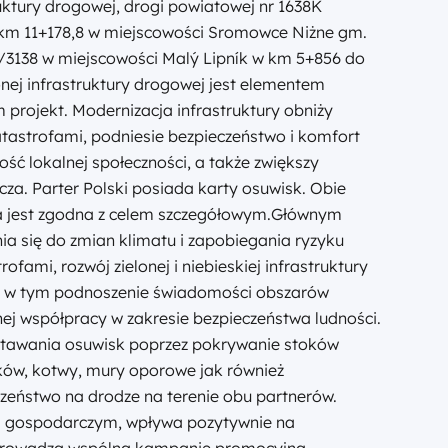
ktury drogowej, drogi powiatowej nr 1638K
km 11+178,8 w miejscowości Sromowce Niżne gm.
II/3138 w miejscowości Malý Lipník w km 5+856 do
ej infrastruktury drogowej jest elementem
projekt. Modernizacja infrastruktury obniży
atastrofami, podniesie bezpieczeństwo i komfort
ść lokalnej społeczności, a także zwiększy
cza. Parter Polski posiada karty osuwisk. Obie
cja jest zgodna z celem szczegółowym.Głównym
ia się do zmian klimatu i zapobiegania ryzyku
fami, rozwój zielonej i niebieskiej infrastruktury
ci w tym podnoszenie świadomości obszarów
nej współpracy w zakresie bezpieczeństwa ludności.
stawania osuwisk poprzez pokrywanie stoków
ków, kotwy, mury oporowe jak również
zeństwo na drodze na terenie obu partnerów.
m i gospodarczym, wpływa pozytywnie na
eprowadza wspólną kampanie promocyjną