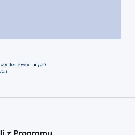
 poinformować innych?
wpis
li z Programu