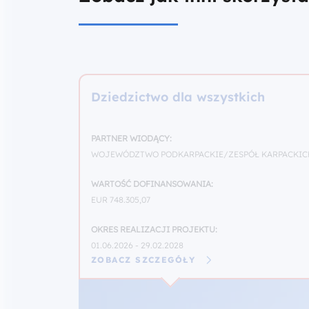
Dziedzictwo dla wszystkich
PARTNER WIODĄCY:
WOJEWÓDZTWO PODKARPACKIE/ZESPÓŁ KARPACKIC
WARTOŚĆ DOFINANSOWANIA:
EUR 748.305,07
OKRES REALIZACJI PROJEKTU:
01.06.2026 - 29.02.2028
ZOBACZ SZCZEGÓŁY