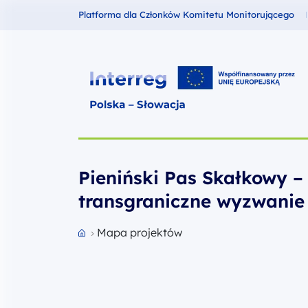
Fundusze dla
Platforma dla Członków Komitetu Monitorującego
Interreg Polska – Słowacja 2021
Pieniński Pas Skałkowy –
transgraniczne wyzwanie
Mapa projektów
Przejdź do strony głównej portalu