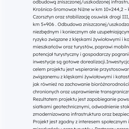
odbudową zniszczonej/uszkodzonej infrastru
Krośnica-Sromowce Niżne w km 10+244,2 – 
Czorsztyn oraz stabilizację osuwisk drogi I
km 5+906 . Odbudowa zniszczonej/uszkodzon
niezbędnym i koniecznym ale uzupełniającym 
ryzyko związane z klęskami żywiołowymi i k
mieszkańców oraz turystów, poprawi mobilno
potencjał turystyczny i gospodarczy pograni
inwestycje są gotowe dorealizacji.Inwesty
celem projektu jest wspieranie przystosowan
związanemu z klęskami żywiołowymi i katastro
jak również na zachowanie bioróżnorodnoś
chronionych oraz usprawnienie transgranicz
Rezultatem projektu jest zapobieganie pow
siatkami geotechnicznymi, odwodnienie sto
zmodernizowana infrastruktura oraz bezpiec
Projekt jest zgodny z interesem społeczny
mieszkańców oraz turystów. Partnerzy prz