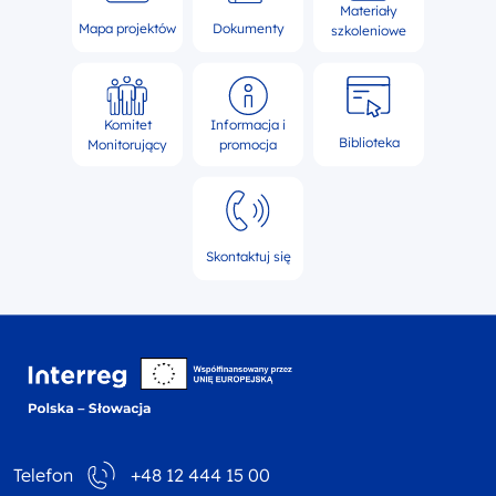
Materiały
Mapa projektów
Dokumenty
szkoleniowe
Komitet
Informacja i
Biblioteka
Monitorujący
promocja
Skontaktuj się
Interreg NEXT Polska-
Telefon
+48 12 444 15 00