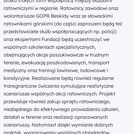
braku stałych form współpracy między służbami
ratowniczymi w regionie. Ratownicy zawodowi oraz
wolontariusze GOPR Beskidy wraz ze słowackimi
ratownikami górskimi (do części zaproszeni będą też
przedstawiciele służb współpracujących np. policji)
oraz ekspertami Fundacji będą uczestniczyć we
wspólnych szkoleniach specjalistycznych,
obejmujących akcje poszukiwawcze w trudnym
terenie, ewakuację poszkodowanych, transport
medyczny oraz treningi lawinowe, lodowcowe i
kondycyjne. Realizowane będą również regularne
transgraniczne ćwiczenia symulujące realistyczne
scenariusze wspólnych akcji ratowniczych. Projekt
przewiduje również zakup sprzętu ratowniczego,
niezbędnego do efektywnego prowadzenia szkoleń,
działań w terenie oraz realizacji opracowanych
scenariuszy. Natomiast dzięki wymianie dobrych
praktyk, wypracowaniu wspólnych standardów