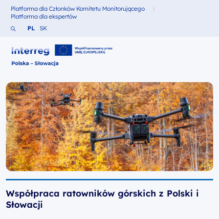
Platforma dla Członków Komitetu Monitorującego
Fundusze dla
Platforma dla ekspertów
Fundusze dla
Szukaj w serwisie
Zmień język na Polski
Zmień język na Słowacki
PL
SK
Interreg Polska – Słowacja 2021-2027
Współpraca ratowników górskich z Polski i
Słowacji