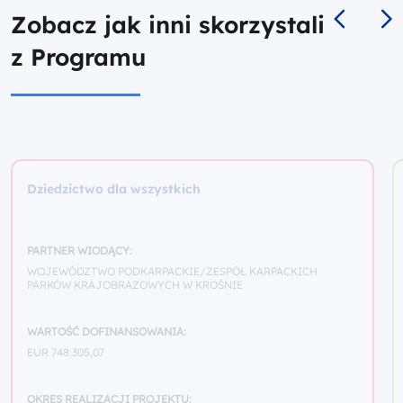
Zobacz jak inni skorzystali
z Programu
Dziedzictwo dla wszystkich
PARTNER WIODĄCY:
WOJEWÓDZTWO PODKARPACKIE/ZESPÓŁ KARPACKICH
PARKÓW KRAJOBRAZOWYCH W KROŚNIE
WARTOŚĆ DOFINANSOWANIA:
EUR 748.305,07
OKRES REALIZACJI PROJEKTU: