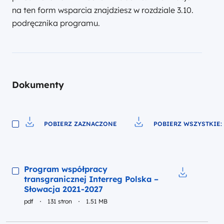
na ten form wsparcia znajdziesz w rozdziale 3.10.
podręcznika programu.
Dokumenty
POBIERZ ZAZNACZONE
POBIERZ WSZYSTKIE: 
Pobierz do pliku
Pobierz do pliku
Podgląd
Program współpracy
transgranicznej Interreg Polska –
Pobierz do 
Słowacja 2021-2027
pdf
131 stron
1.51 MB