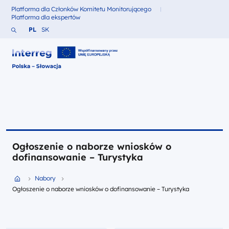
Platforma dla Członków Komitetu Monitorującego
Fundusze dla
Platforma dla ekspertów
Fundusze dla
Szukaj w serwisie
Zmień język na Polski
Zmień język na Słowacki
PL
SK
Interreg Polska – Słowacja 2021-2027
Ogłoszenie o naborze wniosków o
dofinansowanie – Turystyka
Przejdź do strony głównej portalu
Nabory
Ogłoszenie o naborze wniosków o dofinansowanie – Turystyka