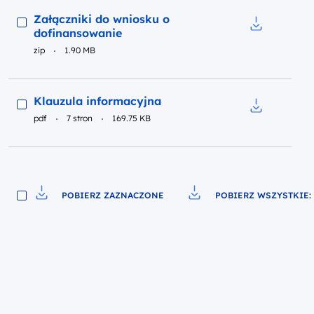
Podgląd
Załączniki do wniosku o
dofinansowanie
Pobierz do 
zip
1.90 MB
Podgląd
Klauzula informacyjna
pdf
7 stron
169.75 KB
Pobierz do p
POBIERZ ZAZNACZONE
POBIERZ WSZYSTKIE: 
Pobierz do pliku
Pobierz do pliku