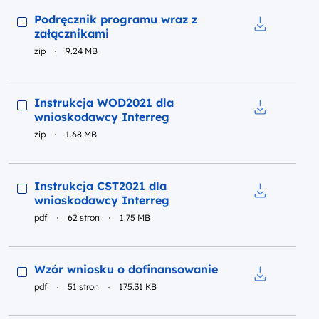
Podgląd
Podręcznik programu wraz z
załącznikami
Pobierz do 
zip
9.24 MB
Podgląd
Instrukcja WOD2021 dla
wnioskodawcy Interreg
Pobierz do 
zip
1.68 MB
Podgląd
Instrukcja CST2021 dla
wnioskodawcy Interreg
Pobierz do 
pdf
62 stron
1.75 MB
Podgląd
Wzór wniosku o dofinansowanie
pdf
51 stron
175.31 KB
Pobierz do 